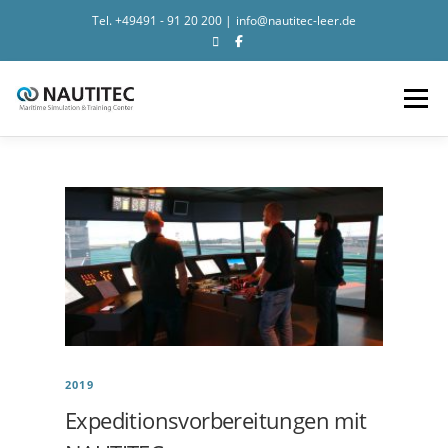
Tel.
+49491 - 91 20 200
|
info@nautitec-leer.de
Search for:
Zum Inhalt springen
Menü
NEWS
SIMULATION
TRAINING
NAUTITEC
CONTACT
2019
Expeditionsvorbereitungen mit