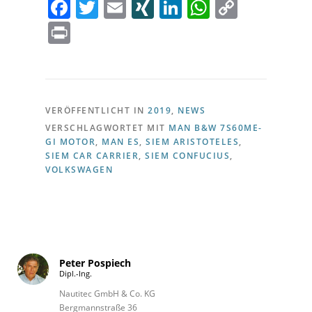
Facebook
Twitter
Email
XING
LinkedIn
WhatsAp
Copy
Link
Print
VERÖFFENTLICHT IN
2019
,
NEWS
VERSCHLAGWORTET MIT
MAN B&W 7S60ME-
GI MOTOR
,
MAN ES
,
SIEM ARISTOTELES
,
SIEM CAR CARRIER
,
SIEM CONFUCIUS
,
VOLKSWAGEN
Peter Pospiech
Dipl.-Ing.
Nautitec GmbH & Co. KG
Bergmannstraße 36