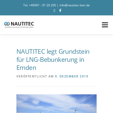
Tel.
+49491 - 91 20 200
|
info@nautitec-leer.de
Search for:
Zum Inhalt springen
Menü
NEWS
SIMULATION
TRAINING
NAUTITEC
NAUTITEC legt Grundstein
für LNG-Bebunkerung in
Emden
CONTACT
VERÖFFENTLICHT AM
9. DEZEMBER 2019